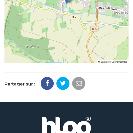
Leaflet
|
©
OpenStreetMap
Partager sur :